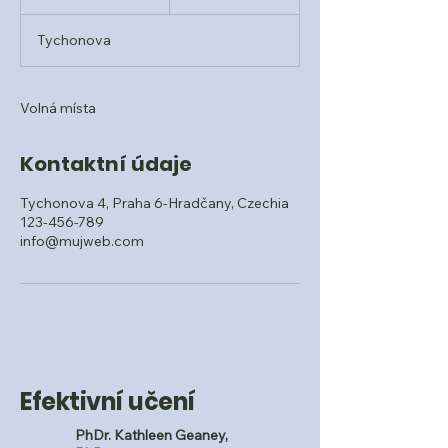
k
o
Tychonova
n
č
e
n
Volná místa
o
Kontaktní údaje
Tychonova 4, Praha 6-Hradčany, Czechia
123-456-789
info@mujweb.com
Efektivní učení
PhDr. Kathleen Geaney,