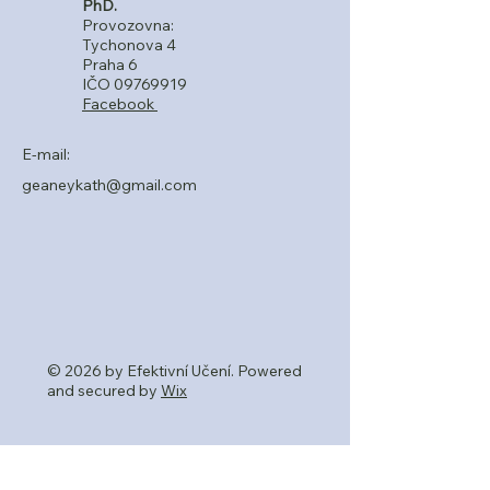
PhD.
Provozovna:
Tychonova 4
Praha 6
IČO
09769919
Facebook
E-mail:
geaneykath@gmail.com
© 2026 by Efektivní Učení. Powered
and secured by
Wix