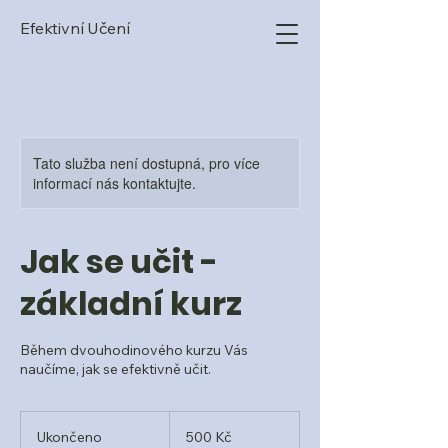
Efektivní Učení
Tato služba není dostupná, pro více
informací nás kontaktujte.
Jak se učit -
základní kurz
Během dvouhodinového kurzu Vás
naučíme, jak se efektivně učit.
500
českých
Ukončeno
U
500 Kč
korun