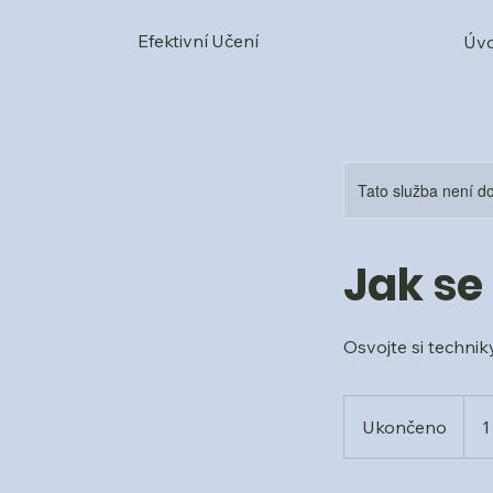
Efektivní Učení
Úv
Tato služba není do
Jak se 
Osvojte si technik
1 20
česk
Ukončeno
U
1
korun
k
o