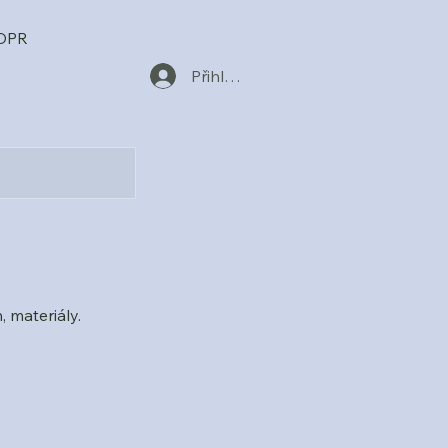
GDPR
Přihlásit se
 materiály.