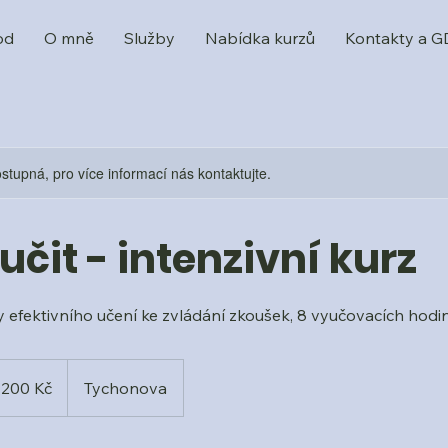
od
O mně
Služby
Nabídka kurzů
Kontakty a 
stupná, pro více informací nás kontaktujte.
učit - intenzivní kurz
y efektivního učení ke zvládání zkoušek, 8 vyučovacích hodin,
0
ých
 200 Kč
Tychonova