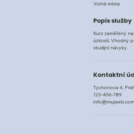
Volná místa
n
č
e
Popis služby
n
o
Kurz zaměřený na 
úzkosti. Vhodný pro
studijní návyky.
Kontaktní ú
Tychonova 4, Pra
123-456-789
info@mujweb.co