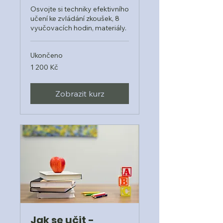
Osvojte si techniky efektivního
učení ke zvládání zkoušek, 8
vyučovacích hodin, materiály.
Ukončeno
1 200
1 200 Kč
českých
korun
Zobrazit kurz
Jak se učit -