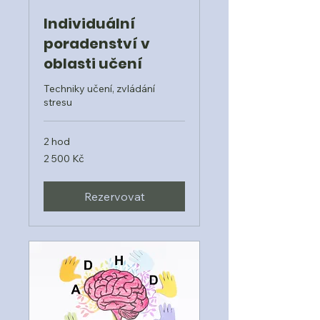
Individuální
poradenství v
oblasti učení
Techniky učení, zvládání
stresu
2 hod
2 500
2 500 Kč
českých
korun
Rezervovat