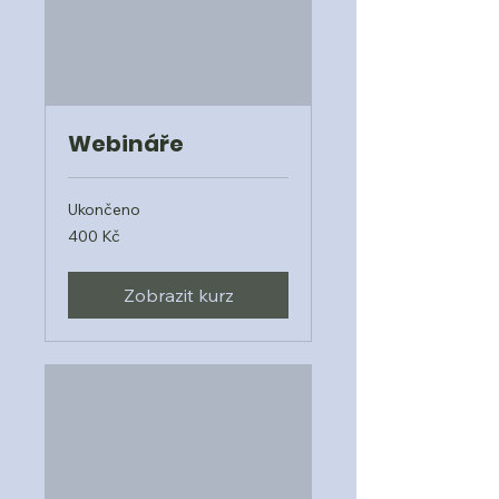
Webináře
Ukončeno
400
400 Kč
českých
korun
Zobrazit kurz