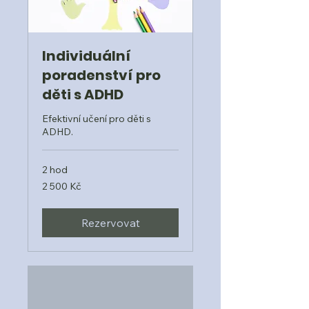
Individuální
poradenství pro
děti s ADHD
Efektivní učení pro děti s
ADHD.
2 hod
2 500
2 500 Kč
českých
korun
Rezervovat