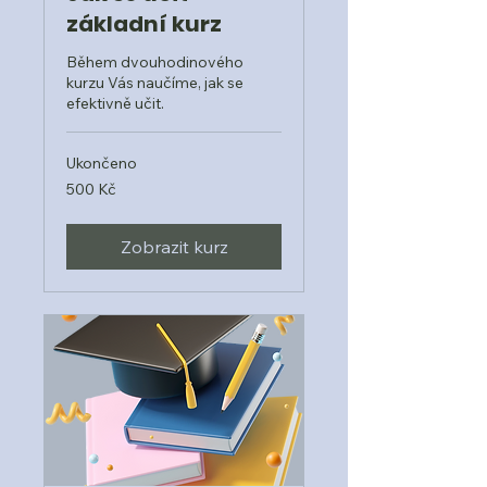
základní kurz
Během dvouhodinového
kurzu Vás naučíme, jak se
efektivně učit.
Ukončeno
500
500 Kč
českých
korun
Zobrazit kurz